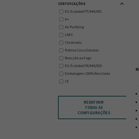
keyboard_arrow_up
CERTIFICAÇÕES
EU-Ecolabel PT/044/001
A+
Air Purifying
LNEC
Chromatic
Prémio Cinco Estrelas
Reacção ao Fogo
EU-Ecolabel FR/044/020
N
Embalagem 100% Reciclada
CE
REDEFINIR
TODAS AS
CONFIGURAÇÕES