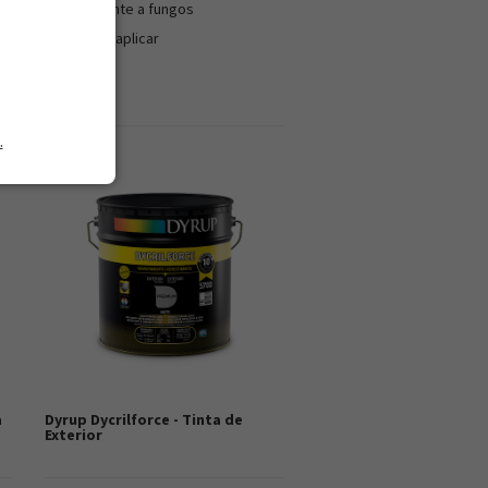
Resistente a fungos
Fácil de aplicar
Lavável
.
a
Dyrup Dycrilforce - Tinta de
Exterior