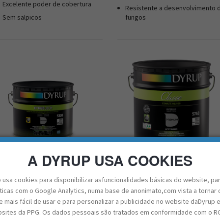
Excelente poder de cobertura
Resistente a desenvolvimento 
Sem salpicos
fungos
A DYRUP USA COOKIES
yrup Dyrublock - Tinta de
Dyrup Classe - Tinta de Interior
nterior
 usa cookies para disponibilizar asfuncionalidades básicas do website, pa
sticas com o Google Analytics, numa base de anonimato,com vista a tornar 
 mais fácil de usar e para personalizar a publicidade no website daDyrup 
Excelente poder de cobertura e
Excelente poder de cobertura e
sites da PPG. Os dados pessoais são tratados em conformidade com o R