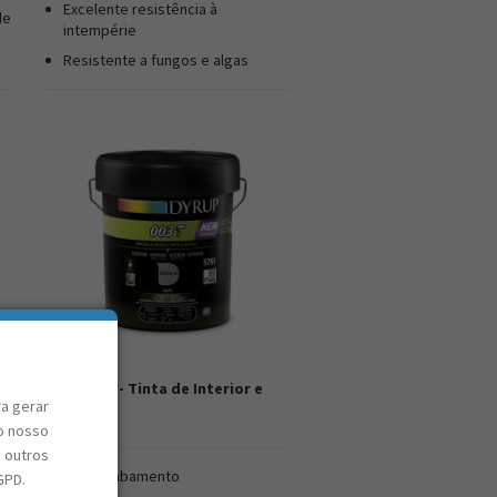
Excelente resistência à
de
intempérie
Resistente a fungos e algas
Dyrup 003 - Tinta de Interior e
Exterior
ra gerar
o nosso
e outros
Bom acabamento
GPD.