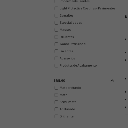
Impermeabilizantes
Light Protective Coatings - Pavimentos
Esmaltes
N
Especialidades
Massas
Diluentes
Gama Profissional
Isolantes
Acessórios
Produtos de Acabamento
keyboard_arrow_up
BRILHO
Mate profundo
Mate
Semi-mate
Acetinado
Brilhante