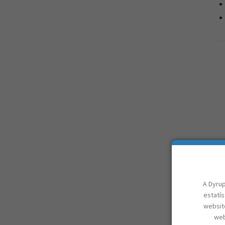
D
I
A Dyrup
estatí
website
web