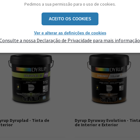
aderência ao suporte
lacagem
Pedimos a sua permissão para o uso de cookies.
Acabamento perfeito
Resistente a fungos e algas
Primário e acabamento
Excelente aplicabilidade
ACEITO OS COOKIES
Potente isolante de manchas
Excelente resistência à lavagem
Ver e alterar as definições de cookies
Consulte a nossa Declaração de Privacidade para mais informação
yrup Dyruplad - Tinta de
Dyrup Dyruway Evolution - Tint
nterior
de Interior e Exterior