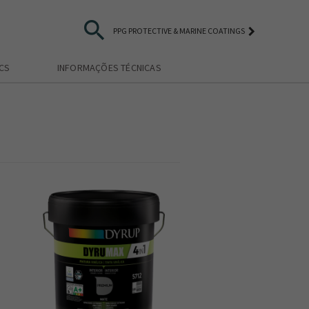
search
keyboard_arrow_right
PPG PROTECTIVE & MARINE COATINGS
ICS
INFORMAÇÕES TÉCNICAS