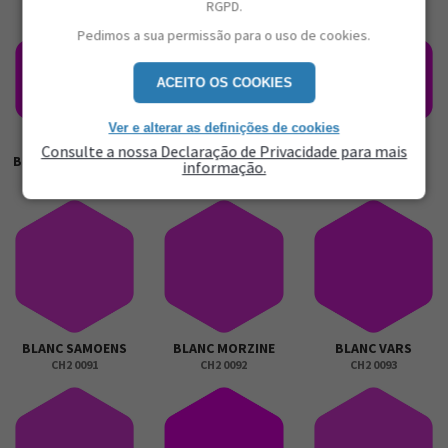
RGPD.
Pedimos a sua permissão para o uso de cookies.
ACEITO OS COOKIES
Ver e alterar as definições de cookies
Consulte a nossa Declaração de Privacidade para mais
BLANC ARGENTIERE
BLANC GOURETTE
BLANC COCHES
informação.
CH2 0088
CH2 0089
CH2 0090
BLANC SAMOENS
BLANC MORZINE
BLANC VARS
CH2 0091
CH2 0092
CH2 0093