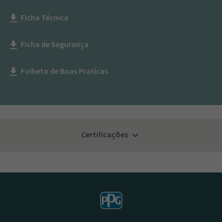
Ficha Técnica
get_app
Ficha de Segurança
get_app
Folheto de Boas Pratícas
get_app
Certificações
keyboard_arrow_down