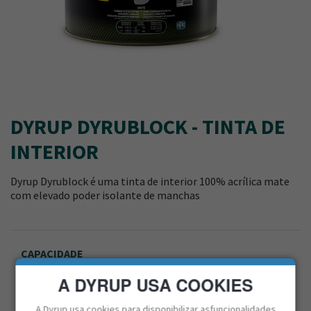
DYRUP DYRUBLOCK - TINTA DE
INTERIOR
Dyrup Dyrublock é uma tinta de interior 100% acrílica mate
com elevado poder isolante de manchas
CAPACIDADE
0,75L / 4L / 10L
A DYRUP USA COOKIES
BRILHO
Mate
A Dyrup usa cookies para disponibilizar asfuncionalidades