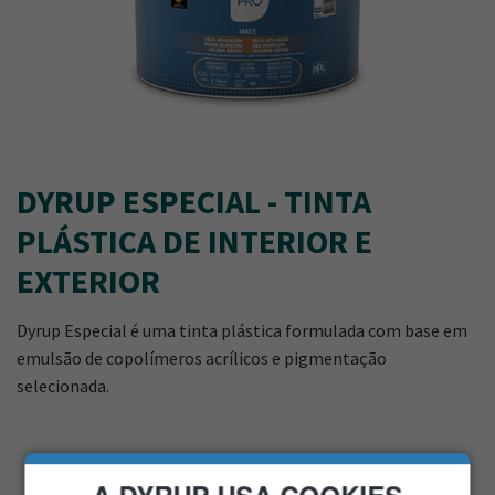
DYRUP ESPECIAL - TINTA
PLÁSTICA DE INTERIOR E
EXTERIOR
Dyrup Especial é uma tinta plástica formulada com base em
emulsão de copolímeros acrílicos e pigmentação
selecionada.