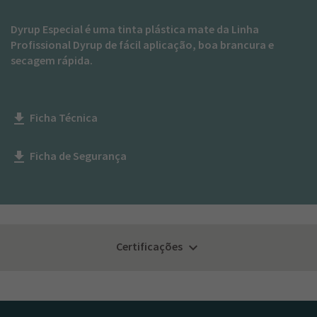
Dyrup Especial é uma tinta plástica mate da Linha
Profissional Dyrup de fácil aplicação, boa brancura e
secagem rápida.
Ficha Técnica
get_app
Ficha de Segurança
get_app
Certificações
keyboard_arrow_down