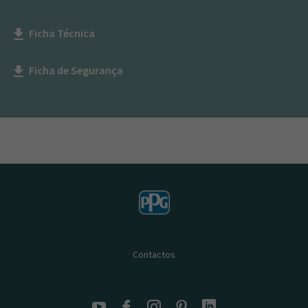
Ficha Técnica
get_app
Ficha de Segurança
get_app
Contactos