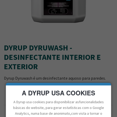
DYRUP DYRUWASH -
DESINFECTANTE INTERIOR E
EXTERIOR
Dyrup Dyruwash é um desinfectante aquoso para paredes.
A DYRUP USA COOKIES
A Dyrup usa cookies para disponibilizar asfuncionalidades
básicas do website, para gerar estatísticas com o Google
Analytics, numa base de anonimato,com vista a tornar o
CAPACIDADE