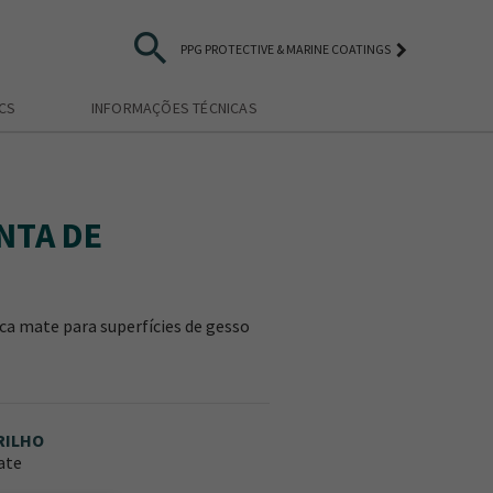
search
keyboard_arrow_right
PPG PROTECTIVE & MARINE COATINGS
ICS
INFORMAÇÕES TÉCNICAS
NTA DE
ica mate para superfícies de gesso
RILHO
ate