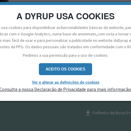
A DYRUP USA COOKIES
CALCULAR QUANTIDADES
ENCO
 usa cookies para disponibilizar asfuncionalidades básicas do website, pa
sticas com o Google Analytics, numa base de anonimato,com vista a tornar 
 mais fácil de usar e para personalizar a publicidade no website daDyrup 
sites da PPG. Os dados pessoais são tratados em conformidade com o R
YRUP DYRUPLAD - TINTA DE INTERI
Pedimos a sua permissão para o uso de cookies.
ACEITO OS COOKIES
tica mate formulada com base
Ficha Técnica
get_app
Ver e alterar as definições de cookies
rsão aquosa, desenvolvida
Consulte a nossa Declaração de Privacidade para mais informação
so cartonado. Garante uma
da como primário e
Ficha de Seguranç
get_app
Folheto de Boas Pr
get_app