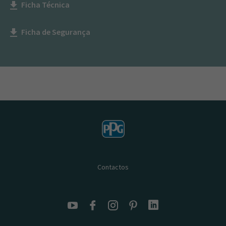
Ficha Técnica
get_app
Ficha de Segurança
get_app
Contactos