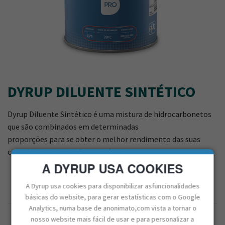
DYRUP DILUENTE SINTÉTICO
Dyrup Diluente Sintético é uma mistura de hidrocarbonetos
que são combinados em determinadas
proporções para se obter o melhor rendimento das suas
capacidades de diluição e solvência.
A DYRUP USA COOKIES
A Dyrup usa cookies para disponibilizar asfuncionalidades
básicas do website, para gerar estatísticas com o Google
Analytics, numa base de anonimato,com vista a tornar o
nosso website mais fácil de usar e para personalizar a
CAPACIDADE