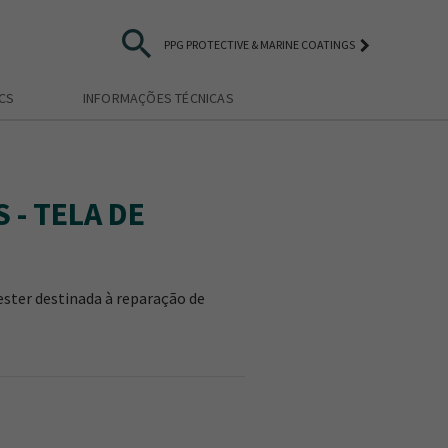
search
keyboard_arrow_right
PPG PROTECTIVE & MARINE COATINGS
ICS
INFORMAÇÕES TÉCNICAS
 - TELA DE
yester destinada à reparação de