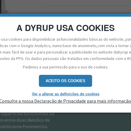
ENCONTRE UMA LOJA
A DYRUP USA COOKIES
 usa cookies para disponibilizar asfuncionalidades básicas do website, pa
sticas com o Google Analytics, numa base de anonimato,com vista a tornar 
 mais fácil de usar e para personalizar a publicidade no website daDyrup 
A ANTI-FILTRAÇÕES - TELA DE EXTE
sites da PPG. Os dados pessoais são tratados em conformidade com o R
Pedimos a sua permissão para o uso de cookies.
Ficha Técnica
get_app
ída por fibras de poliéster para
ACEITO OS COOKIES
abilizante Telhados e
 de fissuras ou defeitos de
Ver e alterar as definições de cookies
ferece suporte contra os
Consulte a nossa Declaração de Privacidade para mais informação
nsolidação das reparações para
superfícies horizontais ou
tes entre duas demãos de
abilizante Pavimentos.