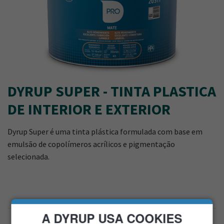
DYRUP SUPER - TINTA PLASTICA
DE INTERIOR E EXTERIOR
Dyrup Super é uma tinta plástica formulada com base em
emulsão de copolímeros acrílicos e pigmentação
selecionada.
A DYRUP USA COOKIES