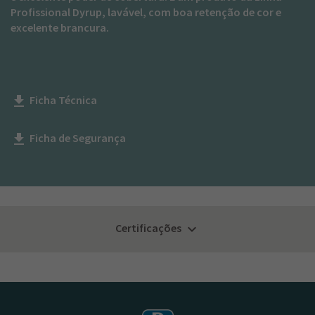
Profissional Dyrup, lavável, com boa retenção de cor e
excelente brancura.
Ficha Técnica
get_app
Ficha de Segurança
get_app
Certificações
keyboard_arrow_down