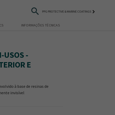
search
keyboard_arrow_right
PPG PROTECTIVE & MARINE COATINGS
ICS
INFORMAÇÕES TÉCNICAS
-USOS -
TERIOR E
olvido à base de resinas de
ente invisível