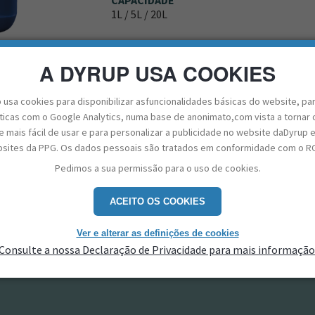
CAPACIDADE
1L / 5L / 20L
A DYRUP USA COOKIES
CALCULAR QUANTIDADES
ENCO
 usa cookies para disponibilizar asfuncionalidades básicas do website, pa
sticas com o Google Analytics, numa base de anonimato,com vista a tornar 
 mais fácil de usar e para personalizar a publicidade no website daDyrup 
LTI-USOS - HIDROFUGANTE DE INT
sites da PPG. Os dados pessoais são tratados em conformidade com o R
Pedimos a sua permissão para o uso de cookies.
ACEITO OS COOKIES
Ficha Técnica
get_app
desenvolvido à base de resinas
o totalmente invisível,
Ver e alterar as definições de cookies
 suportes porosos no telhado,
Consulte a nossa Declaração de Privacidade para mais informação
Ficha de Seguranç
get_app
os, ou juntas de azulejos.