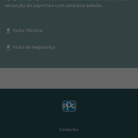
absorção do suporte e com uma boa adesão.
Ficha Técnica
get_app
Ficha de Segurança
get_app
Contactos