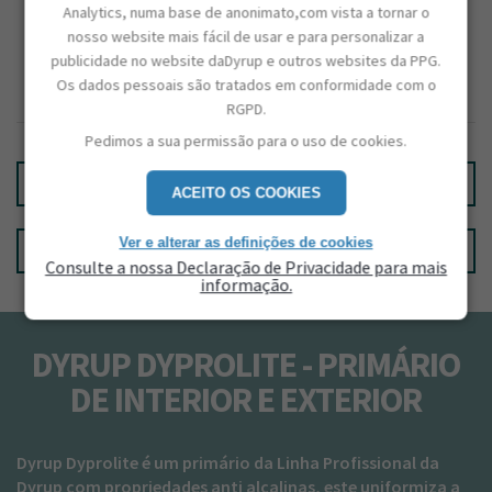
CAPACIDADE
Analytics, numa base de anonimato,com vista a tornar o
5L / 15L
nosso website mais fácil de usar e para personalizar a
BRILHO
publicidade no website daDyrup e outros websites da PPG.
Mate
Os dados pessoais são tratados em conformidade com o
RGPD.
Pedimos a sua permissão para o uso de cookies.
CALCULAR QUANTIDADES
ACEITO OS COOKIES
Ver e alterar as definições de cookies
ENCONTRE UMA LOJA
Consulte a nossa Declaração de Privacidade para mais
informação.
DYRUP DYPROLITE - PRIMÁRIO
DE INTERIOR E EXTERIOR
Dyrup Dyprolite é um primário da Linha Profissional da
Dyrup com propriedades anti alcalinas, este uniformiza a