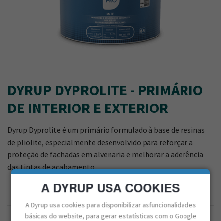
DYRUP DYPROLITE - PRIMÁRIO
DE INTERIOR E EXTERIOR
Dyrup Dyprolite é um primário formulado à base de resinas
de pliolite, especialmente desenvolvido para reforçar a
proteção de fachadas em alvenaria e melhorar a aderência
das tintas de acabamento.
A DYRUP USA COOKIES
A Dyrup usa cookies para disponibilizar asfuncionalidades
básicas do website, para gerar estatísticas com o Google