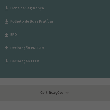
Ficha de Segurança
get_app
Folheto de Boas Pratícas
get_app
EPD
get_app
Declaração BREEAM
get_app
Declaração LEED
get_app
Certificações
keyboard_arrow_down