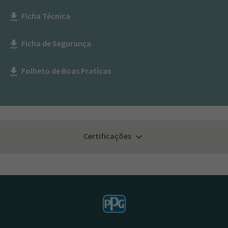
Ficha Técnica
get_app
Ficha de Segurança
get_app
Folheto de Boas Pratícas
get_app
Certificações
keyboard_arrow_down