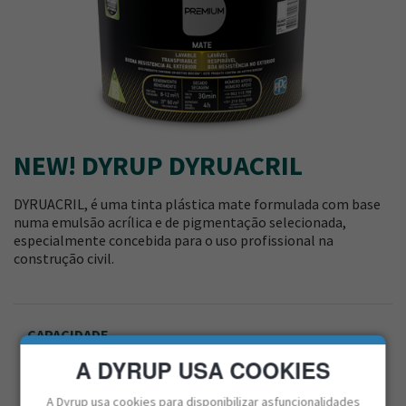
NEW! DYRUP DYRUACRIL
DYRUACRIL, é uma tinta plástica mate formulada com base
numa emulsão acrílica e de pigmentação selecionada,
especialmente concebida para o uso profissional na
construção civil.
CAPACIDADE
5L / 15L
A DYRUP USA COOKIES
BRILHO
Mate
A Dyrup usa cookies para disponibilizar asfuncionalidades