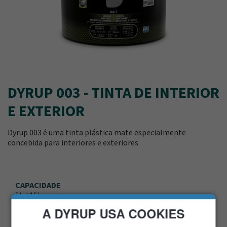
DYRUP 003 - TINTA DE INTERIOR
E EXTERIOR
Dyrup 003 é uma tinta plástica mate especialmente
concebida para interiores e exteriores
CAPACIDADE
5L / 15L
A DYRUP USA COOKIES
BRILHO
Mate