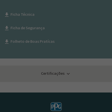
Ficha Técnica
get_app
Ficha de Segurança
get_app
Folheto de Boas Pratícas
get_app
Certificações
keyboard_arrow_down