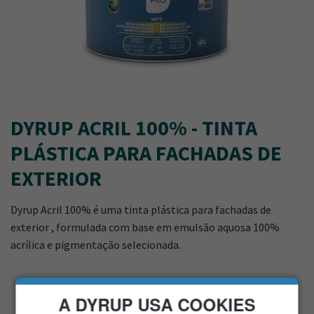
DYRUP ACRIL 100% - TINTA
PLÁSTICA PARA FACHADAS DE
EXTERIOR
Dyrup Acril 100% é uma tinta plástica para fachadas de
exterior , formulada com base em emulsão aquosa 100%
acrílica e pigmentação selecionada.
A DYRUP USA COOKIES