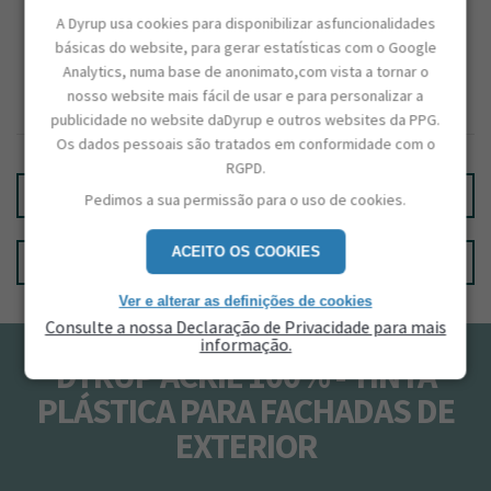
CAPACIDADE
A Dyrup usa cookies para disponibilizar asfuncionalidades
5L / 15L
básicas do website, para gerar estatísticas com o Google
BRILHO
Analytics, numa base de anonimato,com vista a tornar o
Mate
nosso website mais fácil de usar e para personalizar a
publicidade no website daDyrup e outros websites da PPG.
Os dados pessoais são tratados em conformidade com o
RGPD.
CALCULAR QUANTIDADES
Pedimos a sua permissão para o uso de cookies.
ACEITO OS COOKIES
ENCONTRE UMA LOJA
Ver e alterar as definições de cookies
Consulte a nossa Declaração de Privacidade para mais
informação.
DYRUP ACRIL 100% - TINTA
PLÁSTICA PARA FACHADAS DE
EXTERIOR