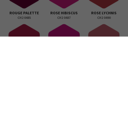
ROUGE PALETTE
ROSE HIBISCUS
ROSE LYCHNIS
CH2 0485
CH2 0487
CH2 0490
ROSE CARIOCA
ROSE CLAQUETTE
ROSE MADISON
CH2 0495
CH2 0497
CH2 0498
ROSE SARRASIN
ROUGE CHINURI
ROUGE CERON
CH2 0499
CH2 0500
CH2 0501