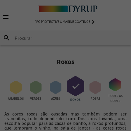
chevron_right
S
O ANO 2026 - VERT CAPULIN
ANTES
S TÉCNICAS
COLEÇÃO AUTHE
menu
keyboard_arrow_right
PPG PROTECTIVE & MARINE COATINGS
ÁRIOS
LAGENS RECICLADAS - UM FUTURO MAIS
SÓRIOS
AS DE SEGURANÇAS
COLEÇÃO EXPRE
ENTÁVEL
search
RMEABILIZANTES
UTOS DE ACABAMENTO
COLEÇÃO VISIO
 MAIS PURO, UM AMBIENTE MAIS LEVE
LTES
Roxos
CIALIDADES
ISSIONAL
TODAS AS
AS
AMARELOS
VERDES
AZUIS
ROSAS
ROXOS
CORES
As cores roxas são ousadas mas também podem ser
tranquilas, tudo depende do tom. Dos tons lavanda, uma
escolha popular para as casas de banho, a roxos profundos,
que lembram o vinho, na sala de jantar - as cores roxas