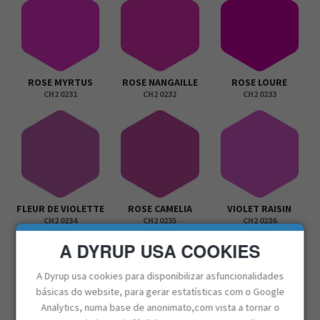
ROSE MYRTUS
ROSE NANGAILLE
ROSE LOURE
CH2 0231
CH2 0232
CH2 0233
FLEUR DE VIOLETTE
ROSE CAMELIA
VIOLET RAISIN
CH2 0234
CH2 0235
CH2 0236
A DYRUP USA COOKIES
A Dyrup usa cookies para disponibilizar asfuncionalidades
básicas do website, para gerar estatísticas com o Google
Analytics, numa base de anonimato,com vista a tornar o