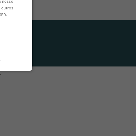
o nosso
e outros
GPD.
.
s