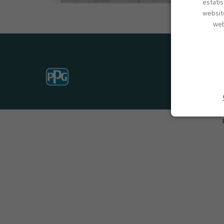
estatí
website
web