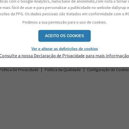
sticas com o Google Analytics, numa base de anonimato,com vista a tornar 
 mais fácil de usar e para personalizar a publicidade no website daDyrup 
sites da PPG. Os dados pessoais são tratados em conformidade com o R
Pedimos a sua permissão para o uso de cookies.
ACEITO OS COOKIES
Contactos
Ver e alterar as definições de cookies
Consulte a nossa Declaração de Privacidade para mais informação
|
|
Política De Privacidade
Política da Qualidade
Configuração de Cookie