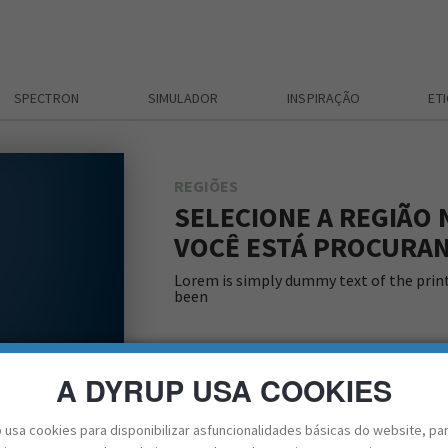
SPECTRON
SIMULADOR
INSPIRAÇÃO
ET
REGIÕES
SELECIONE A REGIÃO
VOCÊ ESTÁ PROCURA
Lorem is simply dummy text of the prin
been
A DYRUP USA COOKIES
 usa cookies para disponibilizar asfuncionalidades básicas do website, pa