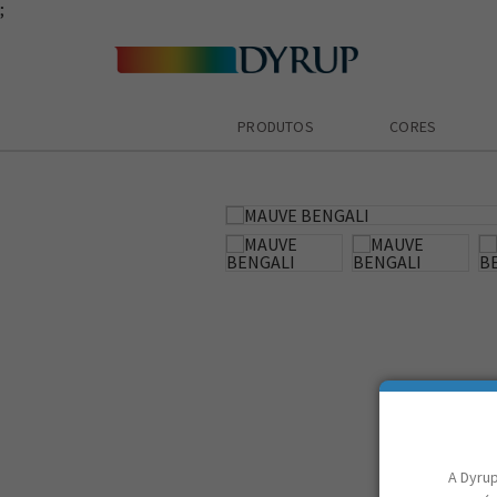
;
PRODUTOS
CORES
zoom_in
A Dyrup