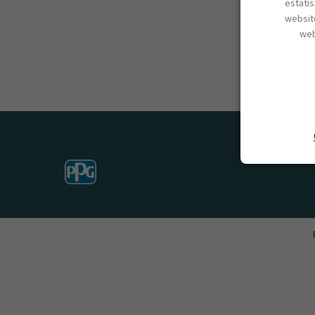
estatí
website
web