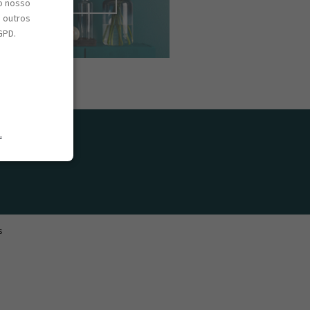
o nosso
e outros
GPD.
.
s