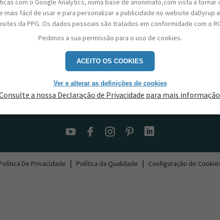
sticas com o Google Analytics, numa base de anonimato,com vista a tornar 
 mais fácil de usar e para personalizar a publicidade no website daDyrup 
sites da PPG. Os dados pessoais são tratados em conformidade com o R
Pedimos a sua permissão para o uso de cookies.
ACEITO OS COOKIES
Ver e alterar as definições de cookies
Consulte a nossa Declaração de Privacidade para mais informação
Contactos
|
|
Política De Privacidade
Política da Qualidade
Configuração de Cookie