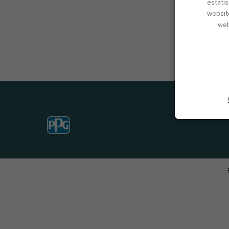
estatí
website
web