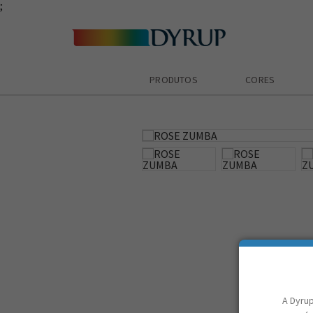
;
PRODUTOS
CORES
zoom_in
A Dyrup