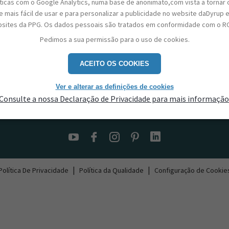
sticas com o Google Analytics, numa base de anonimato,com vista a tornar 
 mais fácil de usar e para personalizar a publicidade no website daDyrup 
sites da PPG. Os dados pessoais são tratados em conformidade com o R
Pedimos a sua permissão para o uso de cookies.
ACEITO OS COOKIES
Ver e alterar as definições de cookies
Consulte a nossa Declaração de Privacidade para mais informação
Contactos
|
|
Política De Privacidade
Política da Qualidade
Configuração de Cookie