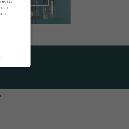
o nosso
e outros
GPD.
.
s