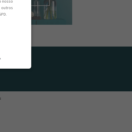
o nosso
e outros
GPD.
.
s