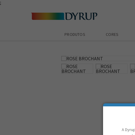
;
PRODUTOS
CORES
zoom_in
A Dyrup