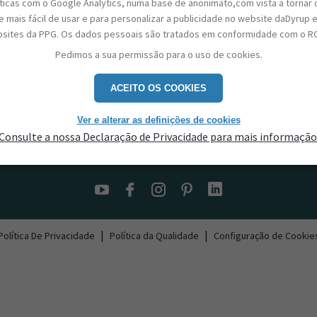
sticas com o Google Analytics, numa base de anonimato,com vista a tornar 
 mais fácil de usar e para personalizar a publicidade no website daDyrup 
sites da PPG. Os dados pessoais são tratados em conformidade com o R
Pedimos a sua permissão para o uso de cookies.
ACEITO OS COOKIES
Ver e alterar as definições de cookies
Consulte a nossa Declaração de Privacidade para mais informação
Contactos
|
|
Política De Privacidade
Política da Qualidade
Configuração de Cookie