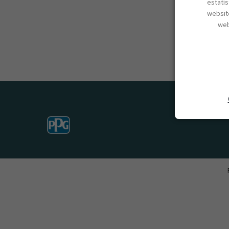
estatí
website
web