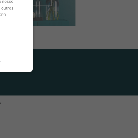
o nosso
e outros
GPD.
.
s