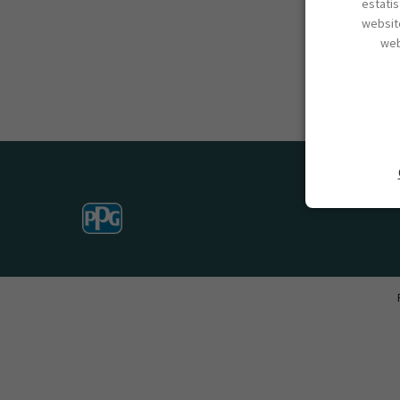
estatí
website
web