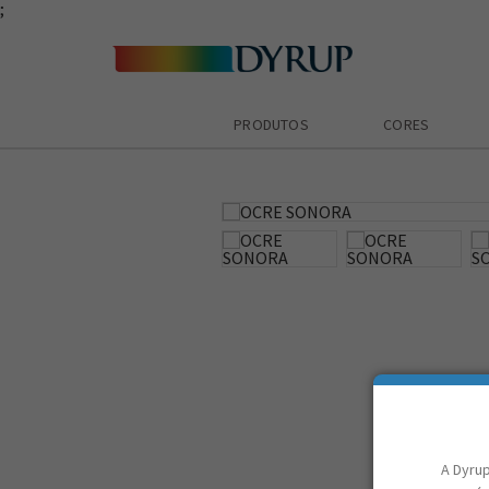
;
PRODUTOS
CORES
zoom_in
A Dyrup