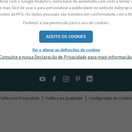
sticas com o Google Analytics, numa base de anonimato,com vista a tornar 
 mais fácil de usar e para personalizar a publicidade no website daDyrup 
sites da PPG. Os dados pessoais são tratados em conformidade com o R
Pedimos a sua permissão para o uso de cookies.
ACEITO OS COOKIES
Ver e alterar as definições de cookies
Consulte a nossa Declaração de Privacidade para mais informação
Contactos
|
|
Política De Privacidade
Política da Qualidade
Configuração de Cookie