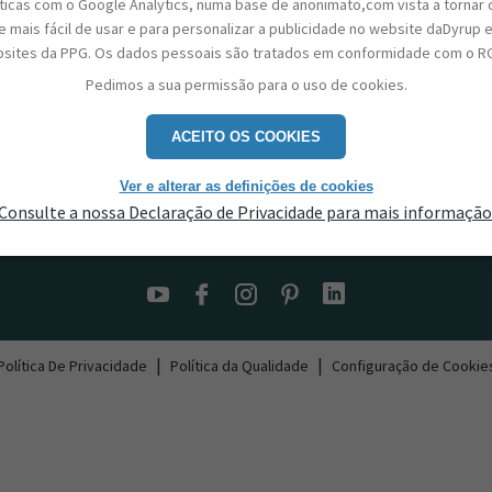
sticas com o Google Analytics, numa base de anonimato,com vista a tornar 
 mais fácil de usar e para personalizar a publicidade no website daDyrup 
sites da PPG. Os dados pessoais são tratados em conformidade com o R
Pedimos a sua permissão para o uso de cookies.
ACEITO OS COOKIES
Ver e alterar as definições de cookies
Consulte a nossa Declaração de Privacidade para mais informação
Contactos
|
|
Política De Privacidade
Política da Qualidade
Configuração de Cookie