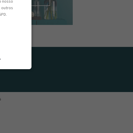
o nosso
e outros
GPD.
.
s