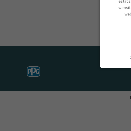
estatí
website
web