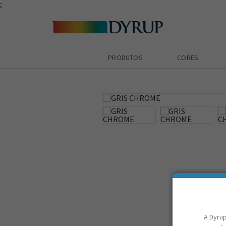
;
PRODUTOS
CORES
zoom_in
A Dyrup