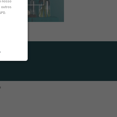
o nosso
e outros
GPD.
.
s