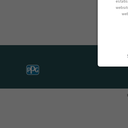
estatí
website
web