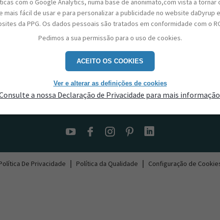
sticas com o Google Analytics, numa base de anonimato,com vista a tornar 
 mais fácil de usar e para personalizar a publicidade no website daDyrup 
sites da PPG. Os dados pessoais são tratados em conformidade com o R
Pedimos a sua permissão para o uso de cookies.
ACEITO OS COOKIES
Ver e alterar as definições de cookies
Consulte a nossa Declaração de Privacidade para mais informação
Contactos
|
|
Política De Privacidade
Política da Qualidade
Configuração de Cookie