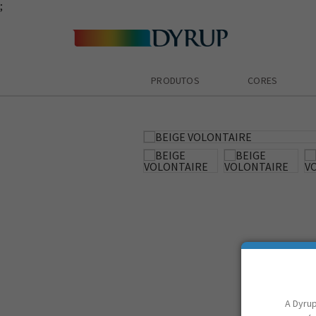
;
PRODUTOS
CORES
zoom_in
A Dyrup