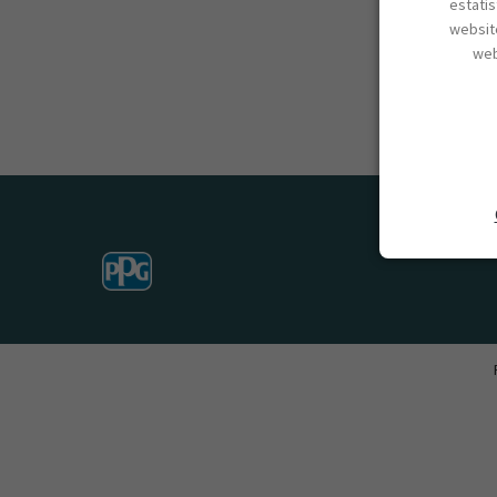
estatí
website
web