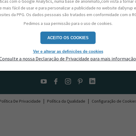
sticas com o Google Analytics, numa base de anonimato,com vista a tornar 
 mais fácil de usar e para personalizar a publicidade no website daDyrup 
sites da PPG. Os dados pessoais são tratados em conformidade com o R
Pedimos a sua permissão para o uso de cookies.
ACEITO OS COOKIES
Ver e alterar as definições de cookies
Consulte a nossa Declaração de Privacidade para mais informação
Contactos
|
|
Política De Privacidade
Política da Qualidade
Configuração de Cookie