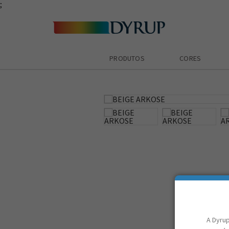
;
PRODUTOS
CORES
zoom_in
A Dyrup