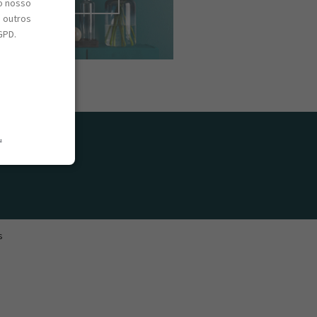
o nosso
e outros
GPD.
.
s