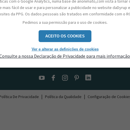
sticas com o Google Analytics, numa base de anonimato,com vista a tornar 
 mais fácil de usar e para personalizar a publicidade no website daDyrup 
sites da PPG. Os dados pessoais são tratados em conformidade com o R
Pedimos a sua permissão para o uso de cookies.
ACEITO OS COOKIES
Ver e alterar as definições de cookies
Consulte a nossa Declaração de Privacidade para mais informação
Contactos
|
|
Política De Privacidade
Política da Qualidade
Configuração de Cookie