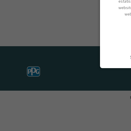
estatí
website
web