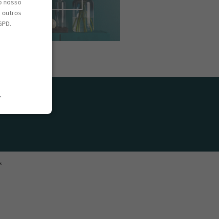
o nosso
e outros
GPD.
.
s