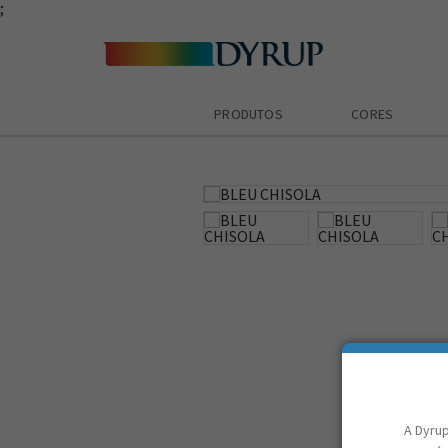
;
PRODUTOS
CORES
zoom_in
A Dyrup