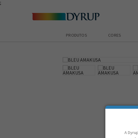
;
PRODUTOS
CORES
zoom_in
A Dyrup