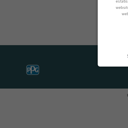
estatí
website
web