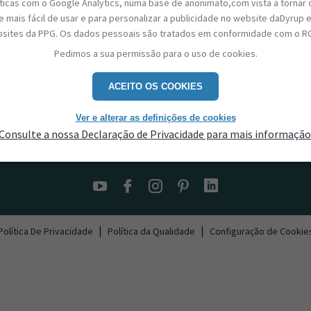
sticas com o Google Analytics, numa base de anonimato,com vista a tornar 
 mais fácil de usar e para personalizar a publicidade no website daDyrup 
sites da PPG. Os dados pessoais são tratados em conformidade com o R
Pedimos a sua permissão para o uso de cookies.
ACEITO OS COOKIES
Ver e alterar as definições de cookies
Consulte a nossa Declaração de Privacidade para mais informação
Contactos
|
|
Política De Privacidade
Política da Qualidade
Configuração de Cookie