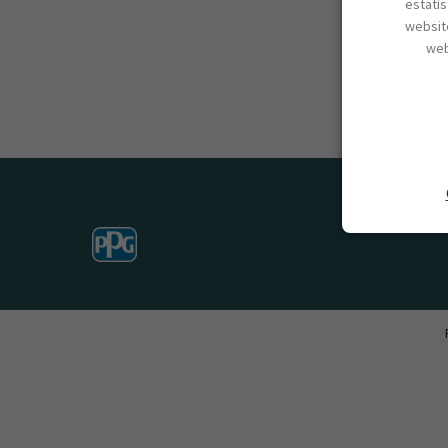
estatí
website
web