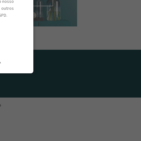
o nosso
e outros
GPD.
.
s