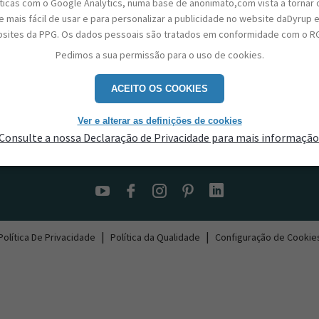
sticas com o Google Analytics, numa base de anonimato,com vista a tornar 
 mais fácil de usar e para personalizar a publicidade no website daDyrup 
sites da PPG. Os dados pessoais são tratados em conformidade com o R
Pedimos a sua permissão para o uso de cookies.
ACEITO OS COOKIES
Ver e alterar as definições de cookies
Consulte a nossa Declaração de Privacidade para mais informação
Contactos
|
|
Política De Privacidade
Política da Qualidade
Configuração de Cookie