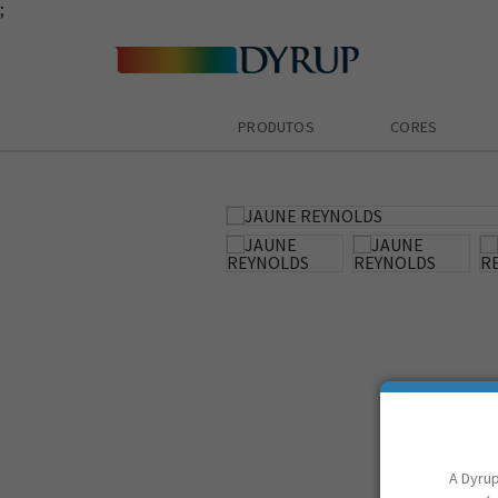
;
PRODUTOS
CORES
zoom_in
A Dyrup