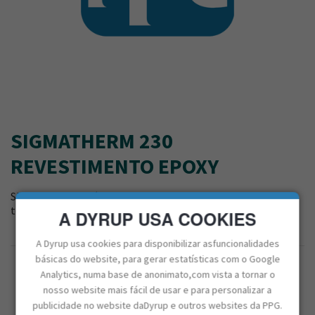
SIGMATHERM 230
REVESTIMENTO EPOXY
Sigmatherm 230 é um revestimento epoxy, resistente a
temperaturas até 230°C.
A DYRUP USA COOKIES
A Dyrup usa cookies para disponibilizar asfuncionalidades
básicas do website, para gerar estatísticas com o Google
CAPACIDADE
Analytics, numa base de anonimato,com vista a tornar o
20L
nosso website mais fácil de usar e para personalizar a
BRILHO
publicidade no website daDyrup e outros websites da PPG.