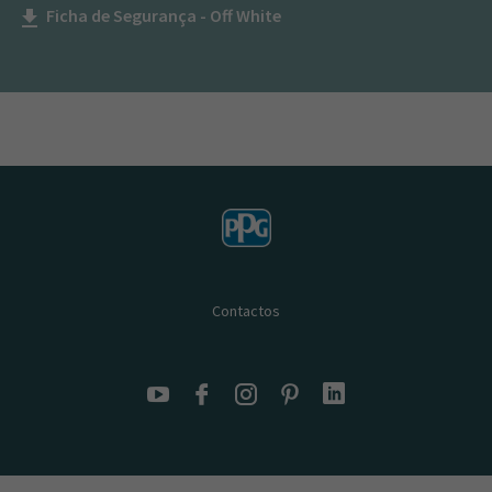
Ficha de Segurança - Off White
get_app
Contactos