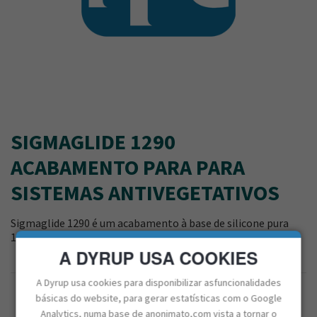
SIGMAGLIDE 1290
ACABAMENTO PARA PARA
SISTEMAS ANTIVEGETATIVOS
Sigmaglide 1290 é um acabamento à base de silicone pura
100% para sistemas antivegetativos.
A DYRUP USA COOKIES
A Dyrup usa cookies para disponibilizar asfuncionalidades
CAPACIDADE
básicas do website, para gerar estatísticas com o Google
20L
Analytics, numa base de anonimato,com vista a tornar o