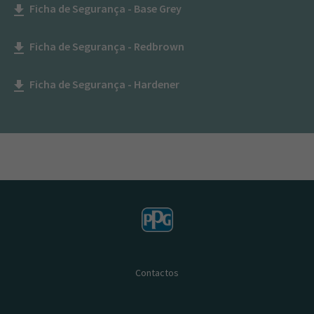
Ficha de Segurança - Base Grey
get_app
Ficha de Segurança - Redbrown
get_app
Ficha de Segurança - Hardener
get_app
Contactos