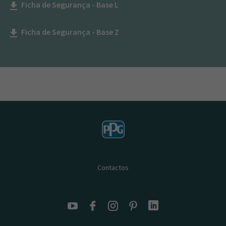
Ficha de Segurança - Base L
get_app
Ficha de Segurança - Base Z
get_app
Contactos