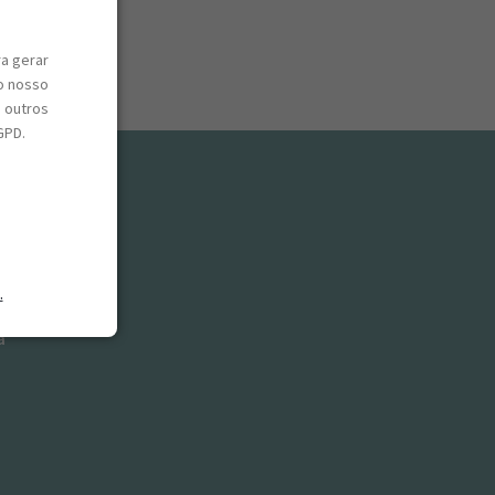
ra gerar
o nosso
e outros
GPD.
.
a