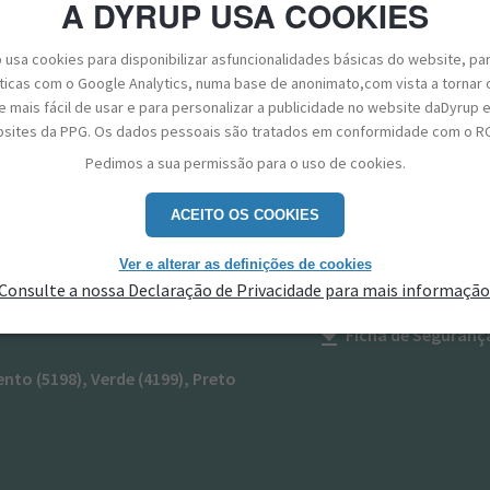
A DYRUP USA COOKIES
 usa cookies para disponibilizar asfuncionalidades básicas do website, pa
sticas com o Google Analytics, numa base de anonimato,com vista a tornar 
 mais fácil de usar e para personalizar a publicidade no website daDyrup 
sites da PPG. Os dados pessoais são tratados em conformidade com o R
Pedimos a sua permissão para o uso de cookies.
PPG ACRYL EXPRESS 56
ACEITO OS COOKIES
Ver e alterar as definições de cookies
 de poliéster uretanado
Ficha Técnica
get_app
Consulte a nossa Declaração de Privacidade para mais informação
etal como gradeamentos e
Ficha de Seguranç
get_app
ento (5198), Verde (4199), Preto