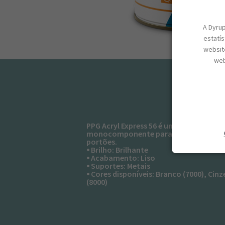
A Dyrup
estatí
website
web
PPG Acryl Express 56 é um revestimento
monocomponente para suportes em m
portões.
⦁ Brilho: Brilhante
⦁ Acabamento: Liso
⦁ Suportes: Metais
⦁ Cores disponíveis: Branco (7000), Cinz
(8000)