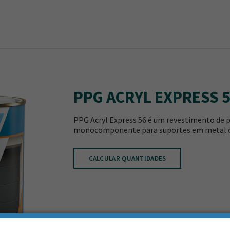
PPG ACRYL EXPRESS 
PPG Acryl Express 56 é um revestimento de 
monocomponente para suportes em metal c
CALCULAR QUANTIDADES